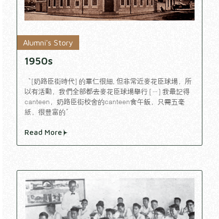
Alumni's Story
1950s
“[奶路臣街時代] 的華仁很細, 但非常近麥花臣球場，所
以有活動，我們全部都去麥花臣球場舉行 […] 我最記得
canteen，奶路臣街校舍的canteen食午飯，只需五毫
紙，很豐富的”
Read More