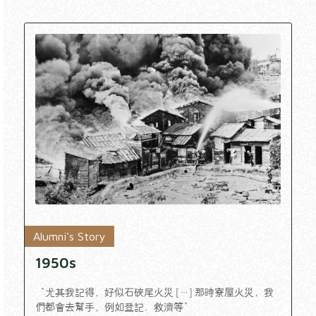
Alumni's Story
1950s
“尤其我記得，好似石硤尾火災 […] 那時寮屋火災，我
們都會去幫手，例如登記、救濟等”